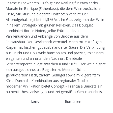
Frische zu bewahren. Es folgt eine Reifung für etwa sechs
Monate im Barrique (Eichenfass), die dem Wein zusätzliche
Tiefe, Struktur und elegante Holznoten verleiht. Der
Alkoholgehalt liegt bei 11,5 % Vol. Im Glas zeigt sich der Wein
in hellem Strohgelb mit grünen Reflexen. Das Bouquet
kombiniert florale Noten, gelbe Früchte, dezente
Vanillenuancen und Anklänge von Brioche aus dem
Fassausbau. Der Geschmack vermittelt einen mittelkräftigen
Körper mit frischer, gut ausbalancierter Säure. Die Verbindung
aus Frucht und Holz wirkt harmonisch und präzise, mit einem
eleganten und anhaltenden Nachhall. Die ideale
Serviertemperatur liegt zwischen 8 und 10 °C. Der Wein eignet
sich ausgezeichnet als Begleiter zu Meeresfrüchten,
geräuchertem Fisch, zartem Geflügel sowie mild gereiftem
Käse. Durch die Kombination aus regionaler Tradition und
moderner Vinifikation bietet Concept – Frâncușă Baricată ein
authentisches, vielseitiges und zeitgemäßes Genusserlebnis.
Land
Rumänien