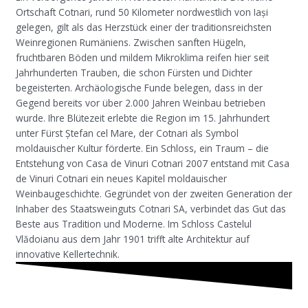
Ortschaft Cotnari, rund 50 Kilometer nordwestlich von Iași
gelegen, gilt als das Herzstück einer der traditionsreichsten
Weinregionen Rumäniens. Zwischen sanften Hügeln,
fruchtbaren Böden und mildem Mikroklima reifen hier seit
Jahrhunderten Trauben, die schon Fürsten und Dichter
begeisterten. Archäologische Funde belegen, dass in der
Gegend bereits vor über 2.000 Jahren Weinbau betrieben
wurde. Ihre Blütezeit erlebte die Region im 15. Jahrhundert
unter Fürst Ștefan cel Mare, der Cotnari als Symbol
moldauischer Kultur förderte. Ein Schloss, ein Traum – die
Entstehung von Casa de Vinuri Cotnari 2007 entstand mit Casa
de Vinuri Cotnari ein neues Kapitel moldauischer
Weinbaugeschichte. Gegründet von der zweiten Generation der
Inhaber des Staatsweinguts Cotnari SA, verbindet das Gut das
Beste aus Tradition und Moderne. Im Schloss Castelul
Vlădoianu aus dem Jahr 1901 trifft alte Architektur auf
innovative Kellertechnik.