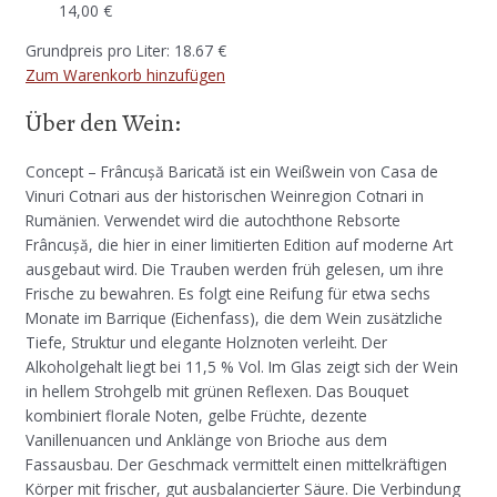
14,00
€
Grundpreis pro Liter: 18.67 €
Zum Warenkorb hinzufügen
Über den Wein:
Concept – Frâncușă Baricată ist ein Weißwein von Casa de
Vinuri Cotnari aus der historischen Weinregion Cotnari in
Rumänien. Verwendet wird die autochthone Rebsorte
Frâncușă, die hier in einer limitierten Edition auf moderne Art
ausgebaut wird. Die Trauben werden früh gelesen, um ihre
Frische zu bewahren. Es folgt eine Reifung für etwa sechs
Monate im Barrique (Eichenfass), die dem Wein zusätzliche
Tiefe, Struktur und elegante Holznoten verleiht. Der
Alkoholgehalt liegt bei 11,5 % Vol. Im Glas zeigt sich der Wein
in hellem Strohgelb mit grünen Reflexen. Das Bouquet
kombiniert florale Noten, gelbe Früchte, dezente
Vanillenuancen und Anklänge von Brioche aus dem
Fassausbau. Der Geschmack vermittelt einen mittelkräftigen
Körper mit frischer, gut ausbalancierter Säure. Die Verbindung