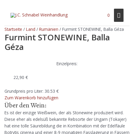
Zum
Inhalt
Haup
0
springen
Startseite
/
Land
/
Rumänien
/ Furmint STONEWINE, Balla Géza
Furmint STONEWINE, Balla
Géza
Einzelpreis:
22,90
€
Grundpreis pro Liter: 30.53 €
Zum Warenkorb hinzufügen
Über den Wein:
Es ist der einzige Weißwein, der als Stonewine produziert wird.
Diese eher als edelsüß bekannte Rebsorte der Ungarn (Tokajer)
hat eine tolle Säurebildung die in Kombination mit der Edelfäule
Botrytis cinerea und einer 8-9 monatigen Fasslagerung in Fässern