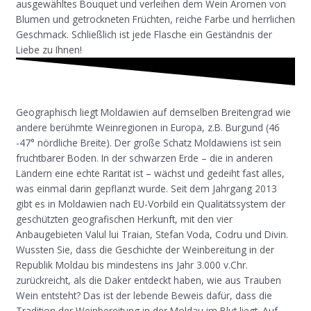
ausgewähltes Bouquet und verleihen dem Wein Aromen von
Blumen und getrockneten Früchten, reiche Farbe und herrlichen
Geschmack. Schließlich ist jede Flasche ein Geständnis der
Liebe zu Ihnen!
Geographisch liegt Moldawien auf demselben Breitengrad wie
andere berühmte Weinregionen in Europa, z.B. Burgund (46
-47° nördliche Breite). Der große Schatz Moldawiens ist sein
fruchtbarer Boden. In der schwarzen Erde – die in anderen
Ländern eine echte Rarität ist – wächst und gedeiht fast alles,
was einmal darin gepflanzt wurde. Seit dem Jahrgang 2013
gibt es in Moldawien nach EU-Vorbild ein Qualitätssystem der
geschützten geografischen Herkunft, mit den vier
Anbaugebieten Valul lui Traian, Stefan Voda, Codru und Divin.
Wussten Sie, dass die Geschichte der Weinbereitung in der
Republik Moldau bis mindestens ins Jahr 3.000 v.Chr.
zurückreicht, als die Daker entdeckt haben, wie aus Trauben
Wein entsteht? Das ist der lebende Beweis dafür, dass die
Tradition der Weinbereitung in der Moldau im Blut liegt. Auf