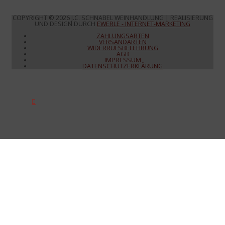
COPYRIGHT © 2026
J.C. SCHNABEL WEINHANDLUNG
| REALISIERUNG
UND DESIGN DURCH
EWERLE - INTERNET-MARKETING
ZAHLUNGSARTEN
VERSANDARTEN
WIDERRUFSBELEHRUNG
AGB
IMPRESSUM
DATENSCHUTZERKLÄRUNG