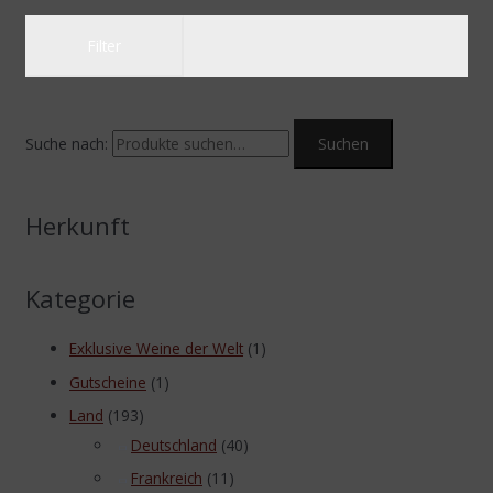
Filter
Suche nach:
Suchen
Herkunft
Kategorie
Exklusive Weine der Welt
(1)
Gutscheine
(1)
Land
(193)
Deutschland
(40)
Frankreich
(11)