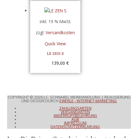
inkl. 19 % MwSt.
zzgl.
Versandkosten
Quick View
LE ZEN S
139,00
€
COPYRIGHT © 2026
J.C. SCHNABEL WEINHANDLUNG
| REALISIERUNG
UND DESIGN DURCH
EWERLE - INTERNET-MARKETING
ZAHLUNGSARTEN
VERSANDARTEN
WIDERRUFSBELEHRUNG
AGB
IMPRESSUM
DATENSCHUTZERKLÄRUNG