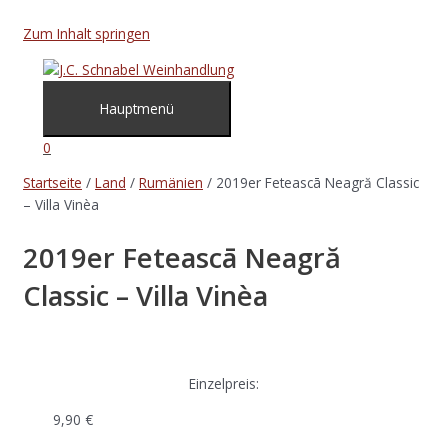
Zum Inhalt springen
Hauptmenü
0
Startseite
/
Land
/
Rumänien
/ 2019er Feteascā Neagră Classic
– Villa Vinèa
2019er Feteascā Neagră
Classic – Villa Vinèa
Einzelpreis:
9,90
€