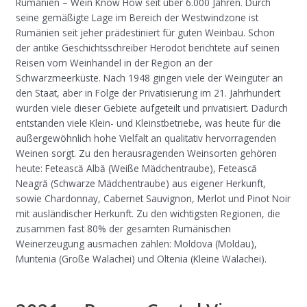
Rumänien – Wein Know How seit über 6.000 Jahren. Durch
seine gemäßigte Lage im Bereich der Westwindzone ist
Rumänien seit jeher prädestiniert für guten Weinbau. Schon
der antike Geschichtsschreiber Herodot berichtete auf seinen
Reisen vom Weinhandel in der Region an der
Schwarzmeerküste. Nach 1948 gingen viele der Weingüter an
den Staat, aber in Folge der Privatisierung im 21. Jahrhundert
wurden viele dieser Gebiete aufgeteilt und privatisiert. Dadurch
entstanden viele Klein- und Kleinstbetriebe, was heute für die
außergewöhnlich hohe Vielfalt an qualitativ hervorragenden
Weinen sorgt. Zu den herausragenden Weinsorten gehören
heute: Fetească Albă (Weiße Mädchentraube), Fetească
Neagră (Schwarze Mädchentraube) aus eigener Herkunft,
sowie Chardonnay, Cabernet Sauvignon, Merlot und Pinot Noir
mit ausländischer Herkunft. Zu den wichtigsten Regionen, die
zusammen fast 80% der gesamten Rumänischen
Weinerzeugung ausmachen zählen: Moldova (Moldau),
Muntenia (Große Walachei) und Oltenia (Kleine Walachei).