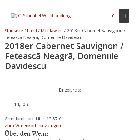
Zum
Inhalt
Haup
0
springen
Startseite
/
Land
/
Moldawien
/ 2018er Cabernet Sauvignon /
Feteascā Neagrā, Domeniile Davidescu
2018er Cabernet Sauvignon /
Feteascā Neagrā, Domeniile
Davidescu
Einzelpreis:
14,50
€
Grundpreis pro Liter: 15.87 €
Zum Warenkorb hinzufügen
Über den Wein: