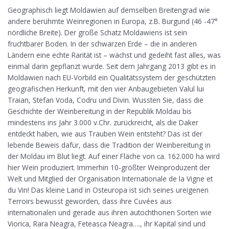
Geographisch liegt Moldawien auf demselben Breitengrad wie
andere berühmte Weinregionen in Europa, z.B. Burgund (46 -47°
nördliche Breite). Der große Schatz Moldawiens ist sein
fruchtbarer Boden. In der schwarzen Erde – die in anderen
Ländern eine echte Rarität ist – wächst und gedeiht fast alles, was
einmal darin gepflanzt wurde. Seit dem Jahrgang 2013 gibt es in
Moldawien nach EU-Vorbild ein Qualitätssystem der geschützten
geografischen Herkunft, mit den vier Anbaugebieten Valul lui
Traian, Stefan Voda, Codru und Divin. Wussten Sie, dass die
Geschichte der Weinbereitung in der Republik Moldau bis
mindestens ins Jahr 3.000 v.Chr. zurückreicht, als die Daker
entdeckt haben, wie aus Trauben Wein entsteht? Das ist der
lebende Beweis dafür, dass die Tradition der Weinbereitung in
der Moldau im Blut liegt. Auf einer Fläche von ca. 162.000 ha wird
hier Wein produziert. Immerhin 10-größter Weinproduzent der
Welt und Mitglied der Organisation Internationale de la Vigne et
du Vin! Das kleine Land in Osteuropa ist sich seines ureigenen
Terroirs bewusst geworden, dass ihre Cuvées aus
internationalen und gerade aus ihren autochthonen Sorten wie
Viorica, Rara Neagra, Feteasca Neagra…., ihr Kapital sind und